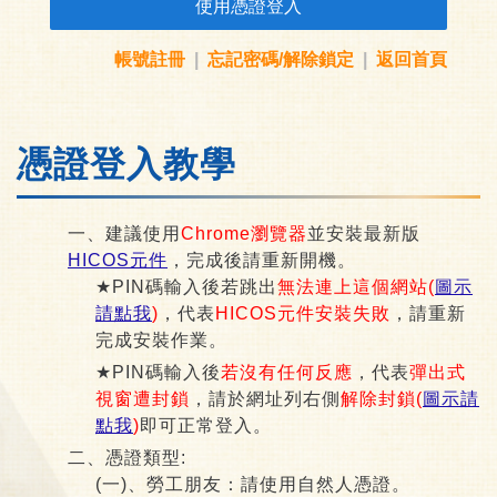
使用憑證登入
帳號註冊
|
忘記密碼/解除鎖定
|
返回首頁
憑證登入教學
一、建議使用
Chrome瀏覽器
並安裝最新版
HICOS元件
，完成後請重新開機。
★PIN碼輸入後若跳出
無法連上這個網站(
圖示
請點我
)
，代表
HICOS元件安裝失敗
，請重新
完成安裝作業。
★PIN碼輸入後
若沒有任何反應
，代表
彈出式
視窗遭封鎖
，請於網址列右側
解除封鎖(
圖示請
點我
)
即可正常登入。
二、憑證類型:
(一)、勞工朋友：請使用自然人憑證。