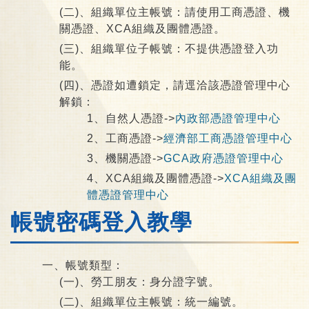
(二)、組織單位主帳號：請使用工商憑證、機
關憑證、XCA組織及團體憑證。
(三)、組織單位子帳號：不提供憑證登入功
能。
(四)、憑證如遭鎖定，請逕洽該憑證管理中心
解鎖：
1、自然人憑證->
內政部憑證管理中心
2、工商憑證->
經濟部工商憑證管理中心
3、機關憑證->
GCA政府憑證管理中心
4、XCA組織及團體憑證->
XCA組織及團
體憑證管理中心
帳號密碼登入教學
一、帳號類型：
(一)、勞工朋友：身分證字號。
(二)、組織單位主帳號：統一編號。