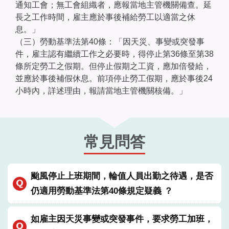
通知工會；無工會組織者，應報當地主管機關備查。延
長之工作時間，雇主應於事後補給勞工以適當之休
息。」
（三）勞動基準法第40條：「因天災、事變或突發事
件，雇主認有繼續工作之必要時，得停止第36條至第38
條所定勞工之假期。但停止假期之工資，應加倍發給，
並應於事後補假休息。前項停止勞工假期，應於事後24
小時內，詳述理由，報請當地主管機關核備。」
常見問答
颱風停止上班期間，輪值人員出勤之待遇，是否
仍適用勞動基準法第40條規定疑義 ？
如雇主因天災事變或突發事件，要求勞工加班，