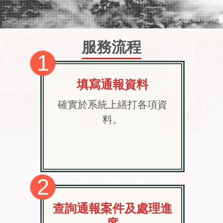
服務流程
1
填寫通報資料
確實於系統上繕打各項資
料。
2
查詢通報案件及處理進