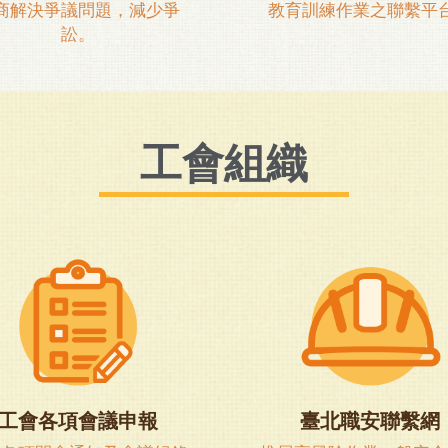
商解決爭議問題，減少爭
教育訓練作業之聯繫平
訟。
工會組織
工會各項會議申報
臺北職安聯繫網