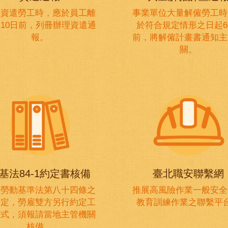
主資遣勞工時，應於員工離
事業單位大量解僱勞工時
10日前，列冊辦理資遣通
於符合規定情形之日起6
報。
前，將解僱計畫書通知主
關。
基法84-1約定書核備
臺北職安聯繫網
據勞動基準法第八十四條之
推展高風險作業一般安全
規定，勞雇雙方另行約定工
教育訓練作業之聯繫平
方式，須報請當地主管機關
核備。