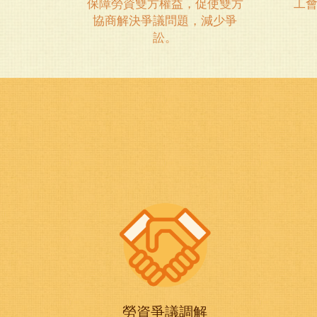
保障勞資雙方權益，促使雙方
工
協商解決爭議問題，減少爭
訟。
勞資爭議調解