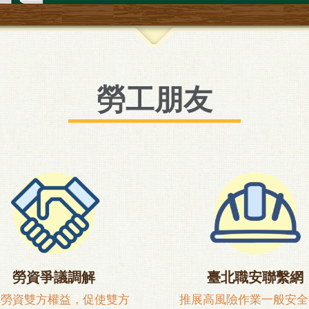
勞工朋友
勞資爭議調解
臺北職安聯繫網
障勞資雙方權益，促使雙方
推展高風險作業一般安全