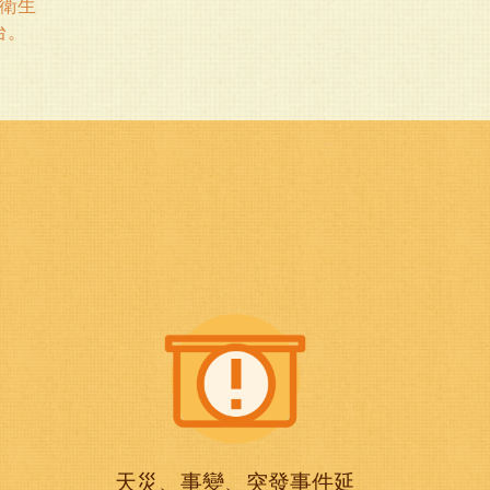
衛生
台。
報
天災、事變、突發事件延