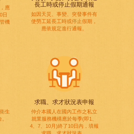
長工時或停止假期通報
，應
如因天災、事變、突發事件有
0日
使勞工延長工時或停止假期，
管機
應依規定進行通報。
求職、求才狀況表申報
衛生
仲介本國人在國內工作之私立
台。
就業服務機構應於每季(即1、
4、7、10月)終了10日內，填報
求職、求才狀況表。