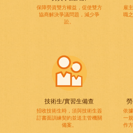
保障勞資雙方權益，促使雙方
雇
協商解決爭議問題，減少爭
職之
訟。
技術生/實習生備查
勞
招收技術生時，須與技術生簽
依
訂書面訓練契約並送主管機關
一
備案。
作